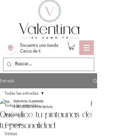
Encuentra una tienda
Cerca de ti
Entrada
Todas las entradas
Valentina Guatemala
Todas las entradas
6 dic 2018
2 min de lectura
Qué dice tu pintauñas de
Maquillaje
Consejos
tu personalidad
Ventas