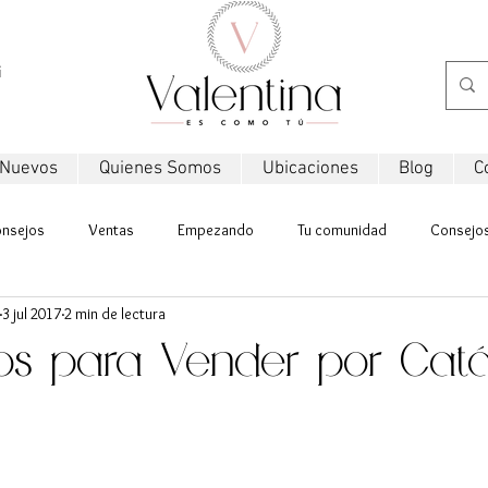
i
 Nuevos
Quienes Somos
Ubicaciones
Blog
C
nsejos
Ventas
Empezando
Tu comunidad
Consejos
3 jul 2017
2 min de lectura
os para Vender por Catá