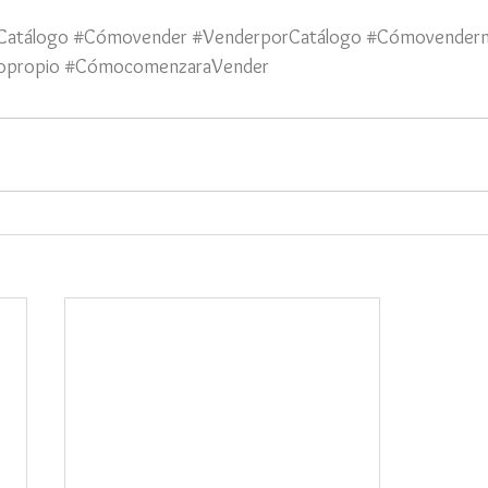
Catálogo
#Cómovender
#VenderporCatálogo
#Cómovender
opropio
#CómocomenzaraVender