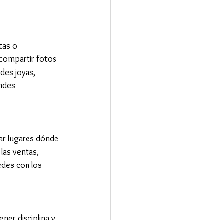
tas o 
compartir fotos 
des joyas, 
ndes 
tar lugares dónde 
las ventas, 
des con los 
ner disciplina y 