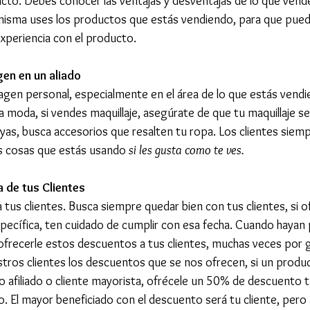
to. Debes conocer las ventajas y desventajas de lo que vende
sma uses los productos que estás vendiendo, para que puedas
xperiencia con el producto. 
en en un aliado
gen personal, especialmente en el área de lo que estás vendi
la moda, si vendes maquillaje, asegúrate de que tu maquillaje s
yas, busca accesorios que resalten tu ropa. Los clientes siemp
s cosas que estás usando 
si les gusta como te ves. 
a de tus Clientes
a tus clientes. Busca siempre quedar bien con tus clientes, si of
pecífica, ten cuidado de cumplir con esa fecha. Cuando hayan
frecerle estos descuentos a tus clientes, muchas veces por 
tros clientes los descuentos que se nos ofrecen, si un produ
 afiliado o cliente mayorista, ofrécele un 50% de descuento t
. El mayor beneficiado con el descuento será tu cliente, pero 