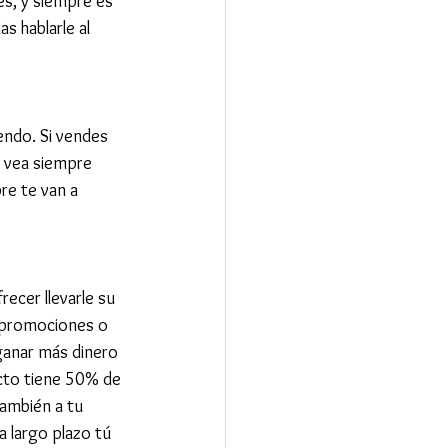
s, y siempre es 
 hablarle al 
endo. Si vendes 
e vea siempre 
re te van a 
recer llevarle su 
 promociones o 
ganar más dinero 
cto tiene 50% de 
ambién a tu 
a largo plazo tú 