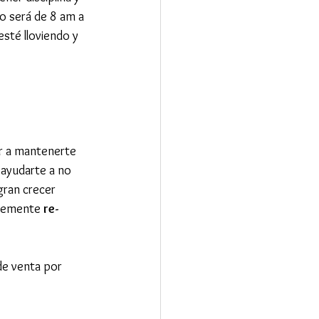
jo será de 8 am a 
sté lloviendo y 
r a mantenerte 
 ayudarte a no 
gran crecer 
temente 
re-
de venta por 