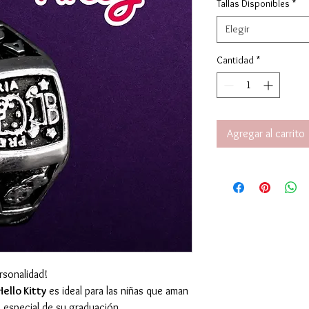
Tallas Disponibles
*
Elegir
Cantidad
*
Agregar al carrito
rsonalidad!
ello Kitty
es ideal para las niñas que aman
o especial de su graduación.