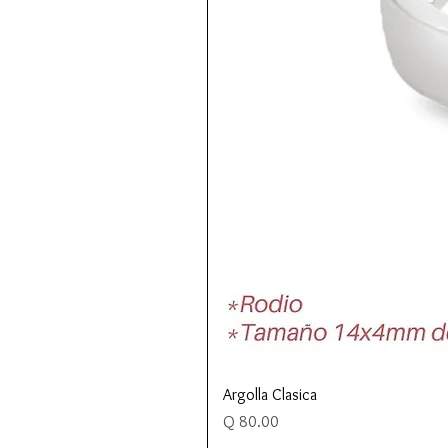
Argolla Clasica
Precio
Q 80.00