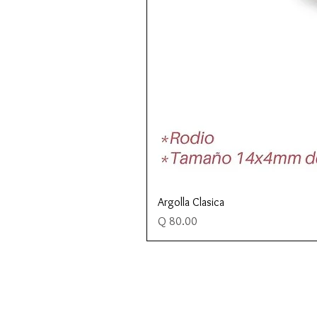
Argolla Clasica
Precio
Q 80.00