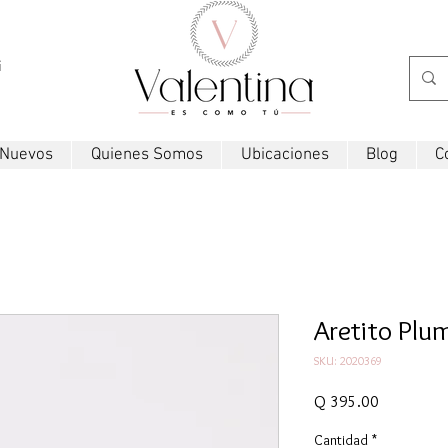
i
 Nuevos
Quienes Somos
Ubicaciones
Blog
C
Aretito Plu
SKU: 2020369
Precio
Q 395.00
Cantidad
*