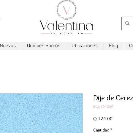
i
 Nuevos
Quienes Somos
Ubicaciones
Blog
C
Dije de Cere
SKU: 3041069
Precio
Q 124.00
Cantidad
*