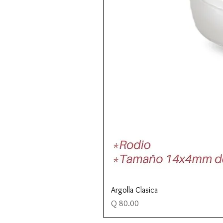
Argolla Clasica
Precio
Q 80.00