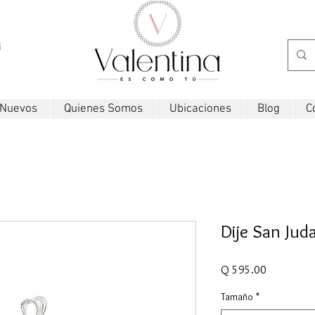
i
 Nuevos
Quienes Somos
Ubicaciones
Blog
C
Dije San Juda
Precio
Q 595.00
Tamaño
*