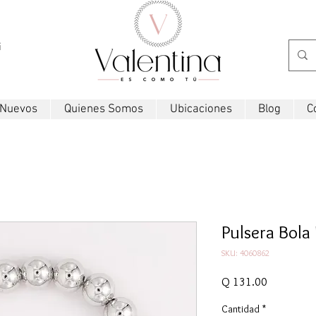
i
 Nuevos
Quienes Somos
Ubicaciones
Blog
C
Pulsera Bola 
SKU: 4060862
Precio
Q 131.00
Cantidad
*