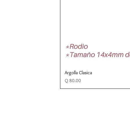
Argolla Clasica
Precio
Q 80.00