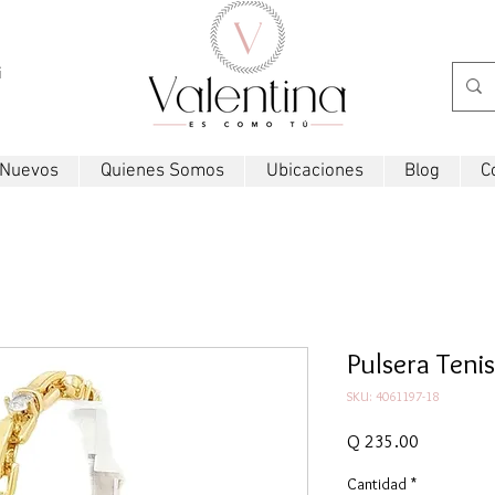
i
 Nuevos
Quienes Somos
Ubicaciones
Blog
C
Pulsera Tenis
SKU: 4061197-18
Precio
Q 235.00
Cantidad
*