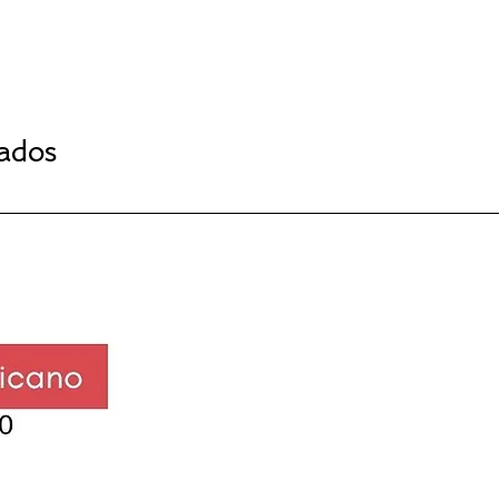
nados