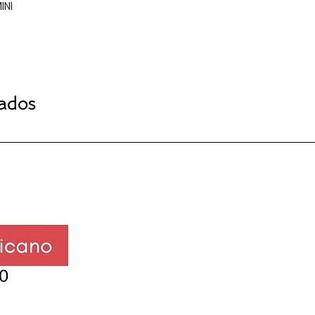
 COLOR MINI
ANO
nados