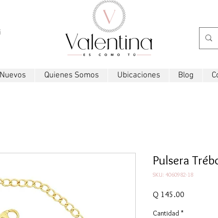
i
 Nuevos
Quienes Somos
Ubicaciones
Blog
C
Pulsera Tréb
SKU: 4060982-18
Precio
Q 145.00
Cantidad
*