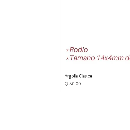
Argolla Clasica
Precio
Q 80.00