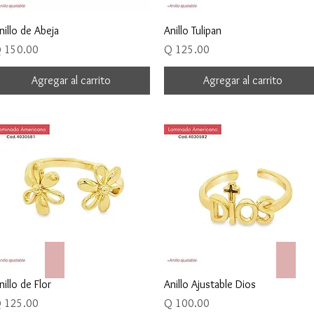
Vista rápida
Vista rápida
nillo de Abeja
Anillo Tulipan
recio
Precio
 150.00
Q 125.00
Agregar al carrito
Agregar al carrito
Aretes y Argollas
Anill
Vista rápida
Vista rápida
nillo de Flor
Anillo Ajustable Dios
recio
Precio
 125.00
Q 100.00