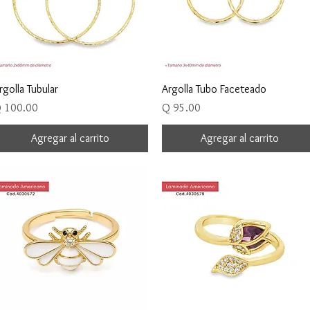
Vista rápida
Vista rápida
rgolla Tubular
Argolla Tubo Faceteado
recio
Precio
 100.00
Q 95.00
Agregar al carrito
Agregar al carrito