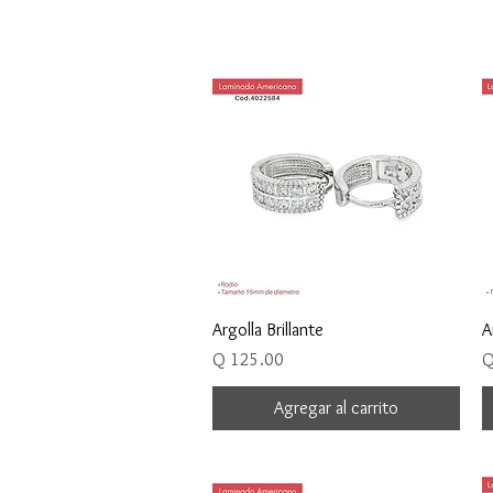
Vista rápida
Argolla Brillante
A
Precio
P
Q 125.00
Q
Agregar al carrito