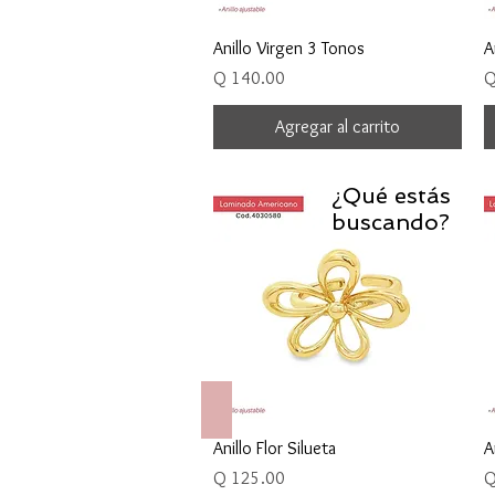
Vista rápida
Anillo Virgen 3 Tonos
A
Precio
P
Q 140.00
Q
Agregar al carrito
¿Qué estás
buscando?
Collares
Vista rápida
Anillo Flor Silueta
A
Precio
P
Q 125.00
Q