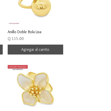
Vista rápida
Anillo Doble Bola Lisa
Precio
Q 115.00
Agregar al carrito