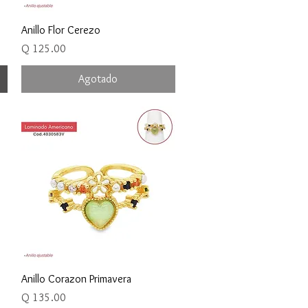
Vista rápida
Anillo Flor Cerezo
Precio
Q 125.00
Agotado
os
Vista rápida
Anillo Corazon Primavera
Precio
Q 135.00