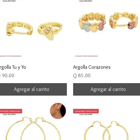
Vista rápida
Vista rápida
rgolla Tu y Yo
Argolla Corazones
recio
Precio
 90.00
Q 85.00
Agregar al carrito
Agregar al carrito