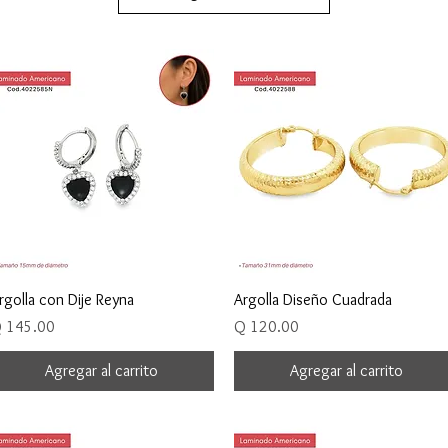
Vista rápida
Vista rápida
rgolla con Dije Reyna
Argolla Diseño Cuadrada
recio
Precio
 145.00
Q 120.00
Agregar al carrito
Agregar al carrito