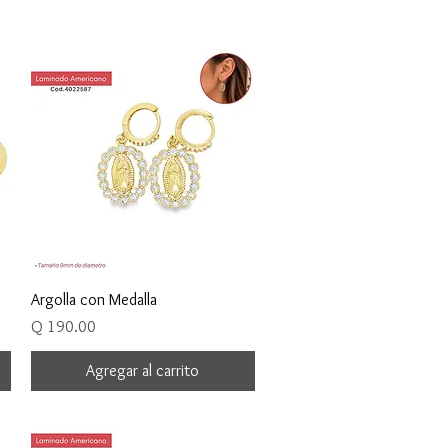
Vista rápida
Argolla con Medalla
Precio
Q 190.00
Agregar al carrito