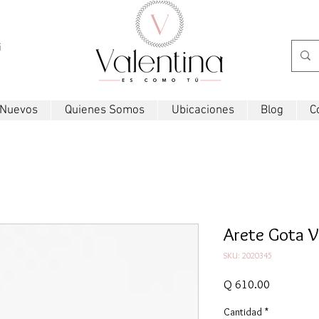
i
 Nuevos
Quienes Somos
Ubicaciones
Blog
C
Arete Gota V
SKU: 2020345
Precio
Q 610.00
Cantidad
*