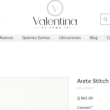
i
 Nuevos
Quienes Somos
Ubicaciones
Blog
C
Arete Stitch
SKU: 2020467
Precio
Q 865.00
Cantidad
*